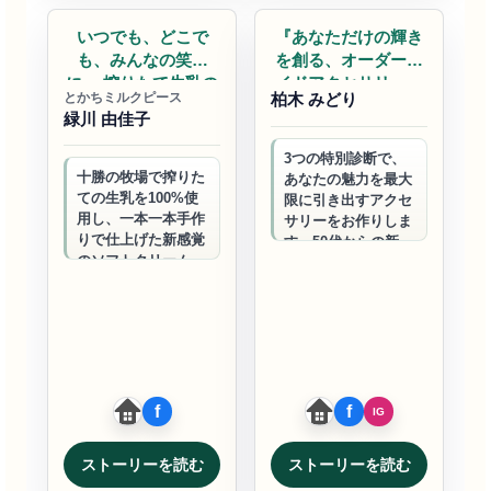
いつでも、どこで
『あなただけの輝き
も、みんなの笑顔
を創る、オーダーメ
に。 搾りたて生乳の
イドアクセサリー』
とかちミルクピース
柏木 みどり
濃厚ソフ…
緑川 由佳子
3つの特別診断で、
十勝の牧場で搾りた
あなたの魅力を最大
ての生乳を100%使
限に引き出すアクセ
用し、一本一本手作
サリーをお作りしま
りで仕上げた新感覚
す。50代からの新た
のソフトクリーム。
な輝きを。オンライ
パウチ型だから持ち
ンでも、対面でも、
運びも簡単。赤ちゃ
自信が湧く一品を。
んからご年配の方ま
で、みんなが笑…
ストーリーを読む
ストーリーを読む