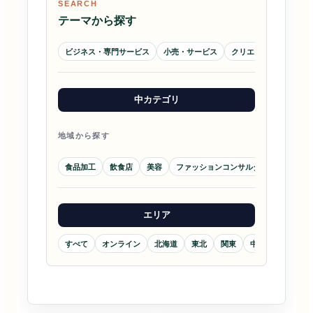
SEARCH
テーマから探す
ビジネス・専門サービス
小売・サービス
クリエイティブ・メデ
中カテゴリ
地域から探す
食品加工
飲食店
美容
ファッションコンサルタント
シニア
エリア
すべて
オンライン
北海道
東北
関東
中部
近畿
物販
物販