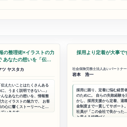
絵かきムービー
社労士
報の整理術×イラストの力
採用より定着が大事で
で あなたの想いを「伝わ
る」にする
マツ ヤスタカ
社会保険労務士法人あいパートナー
岩本 浩一
「伝えたいことはたくさんある
採用に困り、定着に悩む経営
のに、うまく説明できない…」
のために。 自らの失敗経験を
そんなあなたの想いを、情報整
かし、採用支援から定着、退
理力とイラストの魅力で、 お客
金制度まで一貫してサポート
様の心に響くストーリーへと変
社員が「この会社で良かった
えていきます。
と思える組織づく…