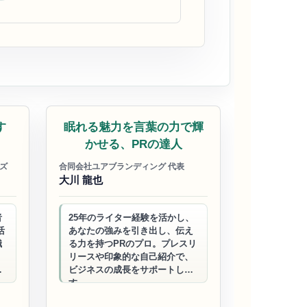
ビジネスサポート
す
眠れる魅力を言葉の力で輝
かせる、PRの達人
ズ
合同会社ユアブランディング 代表
大川 龍也
者
25年のライター経験を活かし、
活
あなたの強みを引き出し、伝え
職
る力を持つPRのプロ。プレスリ
。
リースや印象的な自己紹介で、
」
ビジネスの成長をサポートしま
す。