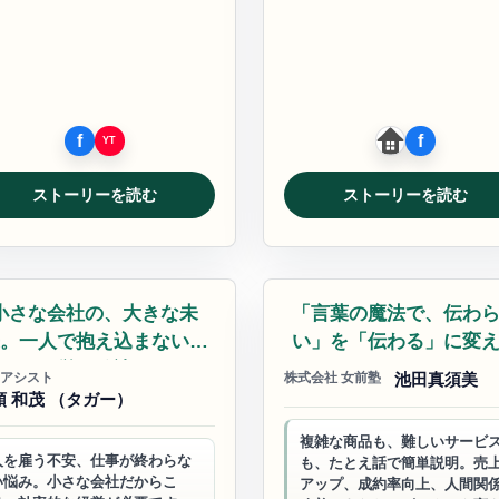
ストーリーを読む
ストーリーを読む
務改善
ビジネスサポート
小さな会社の、大きな未
「言葉の魔法で、伝わ
。一人で抱え込まない経
い」を「伝わる」に変
営の秘訣
アシスト
株式会社 女前塾
池田真須美
頭 和茂 （タガー）
複雑な商品も、難しいサービ
人を雇う不安、仕事が終わらな
も、たとえ話で簡単説明。売
い悩み。小さな会社だからこ
アップ、成約率向上、人間関