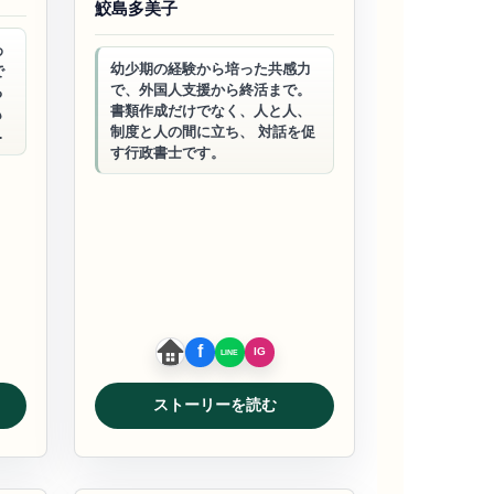
鮫島多美子
わ
幼少期の経験から培った共感力
で
で、外国人支援から終活まで。
る
書類作成だけでなく、人と人、
も
制度と人の間に立ち、 対話を促
個
す行政書士です。
ストーリーを読む
ビジネスサポート