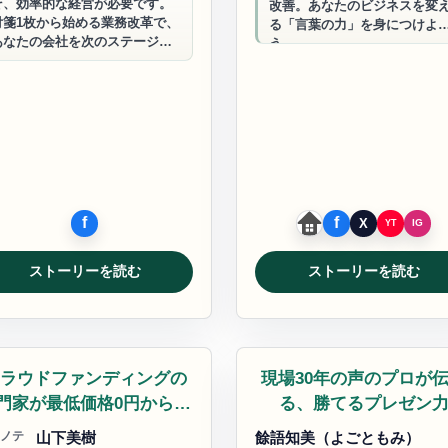
そ、効率的な経営が必要です。
改善。あなたのビジネスを変
付箋1枚から始める業務改革で、
る「言葉の力」を身につけよ
あなたの会社を次のステージ
う。
へ。
ストーリーを読む
ストーリーを読む
ジネスサポート
ビジネスサポート
ラウドファンディングの
現場30年の声のプロが
門家が最低価格0円からサ
る、勝てるプレゼン
ポート！
ノテ
山下美樹
餘語知美（よごともみ）