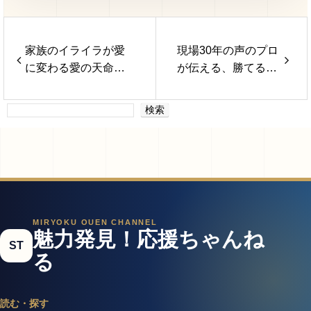
家族のイライラが愛
現場30年の声のプロ
に変わる愛の天命タ
が伝える、勝てるプ
ロット® 谷川 真奈
レゼン力。餘語知美
美
（よごともみ）
検索
MIRYOKU OUEN CHANNEL
魅力発見！応援ちゃんね
ST
る
読む・探す