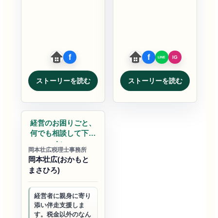
ート。 社員が「この
話を促す行政書士で
会社で良かった」と
す。
思える組織づく…
ストーリーを読む
ストーリーを読む
税理士
経営のお困りごと、
何でも相談して下さ
い。
岡本壮広税理士事務所
岡本壮広(おかもと
まさひろ)
経営者に親身に寄り
添い伴走支援しま
す。税金以外のなん