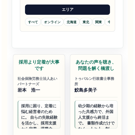
エリア
すべて
オンライン
北海道
東北
関東
中部
近畿
社労士
行政書士
採用より定着が大事
あなたの声を聴き、
です
問題を解く橋渡し
社会保険労務士法人あい
トゥバルン行政書士事務
パートナーズ
所
岩本 浩一
鮫島多美子
採用に困り、定着に
幼少期の経験から培
悩む経営者のため
った共感力で、外国
に。 自らの失敗経験
人支援から終活ま
を活かし、採用支援
で。 書類作成だけで
から定着、退職金制
なく、人と人、制度
度まで一貫してサポ
と人の間に立ち、 対