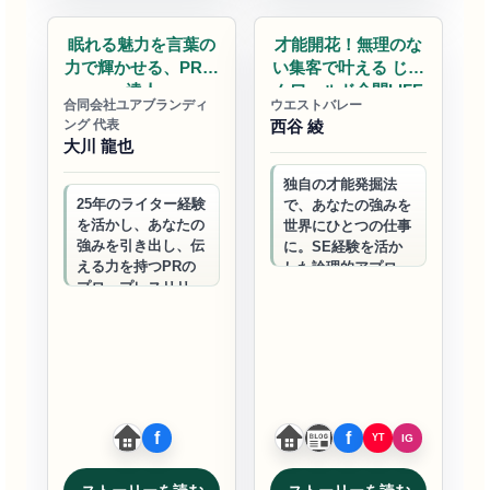
眠れる魅力を言葉の
才能開花！無理のな
力で輝かせる、PRの
い集客で叶える じぶ
達人
んワールド全開LIFE
合同会社ユアブランディ
ウエストバレー
ング 代表
西谷 綾
大川 龍也
独自の才能発掘法
25年のライター経験
で、あなたの強みを
を活かし、あなたの
世界にひとつの仕事
強みを引き出し、伝
に。SE経験を活か
える力を持つPRの
した論理的アプロー
プロ。プレスリリー
チで、最小労力で最
スや印象的な自己紹
大効果を生むクリエ
介で、ビジネスの成
イティブな起業を実
長をサポートしま
現します。
す。