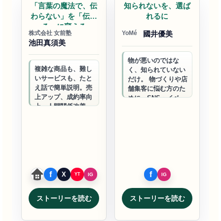
「言葉の魔法で、伝
知られないを、選ば
わらない」を「伝わ
れるに
る」に変える
株式会社 女前塾
YoMé
國井優美
池田真須美
物が悪いのではな
複雑な商品も、難し
く、知られていない
いサービスも、たと
だけ。 物づくりや店
え話で簡単説明。売
舗集客に悩む方のた
上アップ、成約率向
めに、SNS・イベン
上、人間関係改善。
ト・台湾PRを組み
あなたのビジネスを
合わせ、選ばれる存
変える「言葉の力」
在へと変えるサポー
を身につけよう。
トをしています…
ストーリーを読む
ストーリーを読む
ビジネスサポート
ビジネスサポート