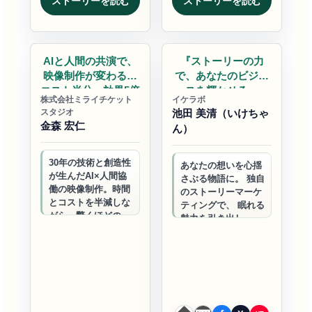
ストーリーを読む
ストーリーを読む
業務改善
ビジネスサポート
AIと人間の共演で、
『ストーリーの力
映像制作が変わる。
で、あなたのビジネ
コスト半分、効果5倍
スを輝かせる』
株式会社ミライチケット
イケラボ
の…
スタジオ
池田 美清（いけちゃ
金森 宏仁
ん）
30年の技術と創造性
あなたの想いを心揺
が生んだAI×人間協
さぶる物語に。 独自
働の映像制作。時間
のストーリーマーケ
とコストを半減しな
ティングで、 眠れる
がら、驚くほどの効
魅力を引き出し、 フ
果を実現。中小企業
ァンを増やし、売上
の未来を変える、新
を伸ばす。 あなたら
時代のマーケティン
しさが、最大の武器
グツールです…
になる。