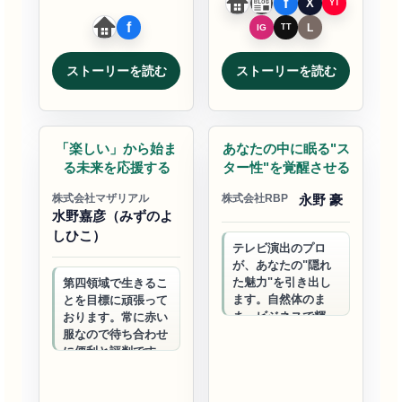
ストーリーを読む
ストーリーを読む
ビジネスサポート
ビジネスサポート
「楽しい」から始ま
あなたの中に眠る"ス
る未来を応援する
ター性"を覚醒させる
株式会社マザリアル
株式会社RBP
永野 豪
水野嘉彦（みずのよ
しひこ）
テレビ演出のプロ
が、あなたの"隠れ
た魅力"を引き出し
第四領域で生きるこ
ます。自然体のま
とを目標に頑張って
ま、ビジネスで輝く
おります。常に赤い
自分を見つけません
服なので待ち合わせ
か？キャラ立ちで、
に便利と評判です。
売上・集客が変わり
ます。