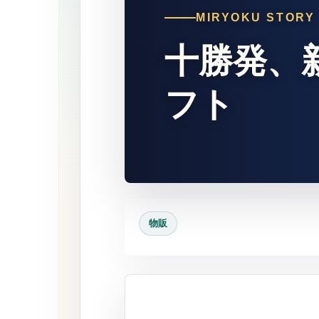
MIRYOKU STORY
十勝発、
フト
物販