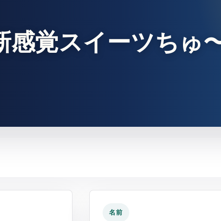
新感覚スイーツちゅ
名前