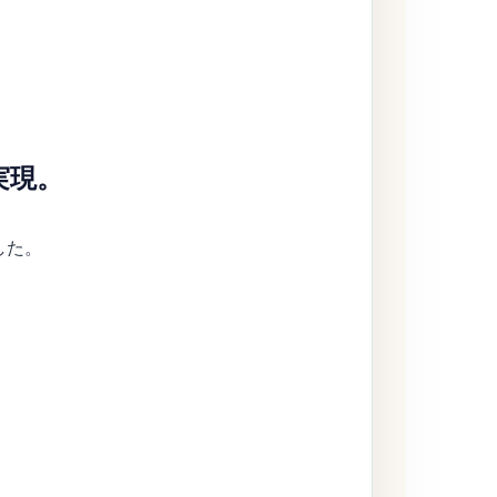
実現。
した。