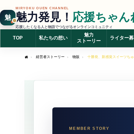
MIRYOKU OUEN CHANNEL
魅力発見！
応援ちゃん
魅
応援したくなる人と物語でつながるオンラインコミュニティ
魅力
TOP
私たちの想い
ライター募
ストーリー
経営者ストーリー
物販
十勝発、新感覚スイーツちゅ
Home