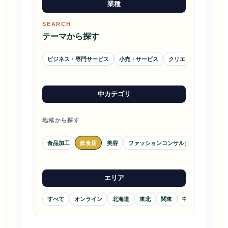
業種
SEARCH
テーマから探す
ビジネス・専門サービス
小売・サービス
クリエイティブ・メデ
中カテゴリ
地域から探す
食品加工
飲食店
美容
ファッションコンサルタント
シニア
エリア
すべて
オンライン
北海道
東北
関東
中部
近畿