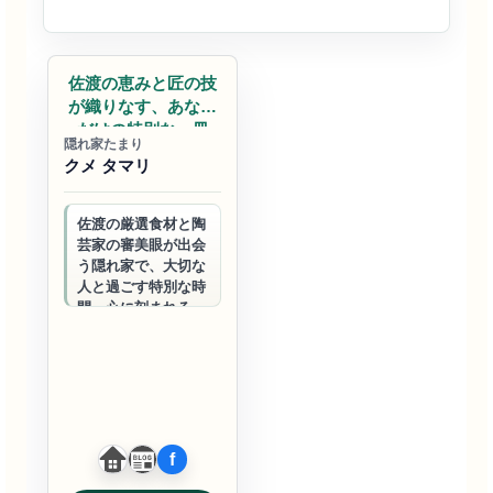
飲食店
佐渡の恵みと匠の技
が織りなす、あなた
だけの特別な一皿
隠れ家たまり
クメ タマリ
佐渡の厳選食材と陶
芸家の審美眼が出会
う隠れ家で、大切な
人と過ごす特別な時
間。心に刻まれる味
と景色が、かけがえ
のない思い出を紡ぎ
ます。