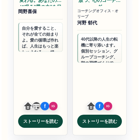
変わる。あなたの中
放つ、心のコーチン
に眠る"愛の力"を目
グ
岡野喜保
コーチングオフィス・オ
覚め…
リーブ
河野 郁代
自分を愛すること、
それが全ての始まり
40代以降の人生の転
よ。愛の循環ば作れ
機に寄り添います。
ば、人生はもっと楽
個別セッション、グ
しゅうなる。一緒
ループコーチング、
に、あなたの中に眠
朝の習慣づくりで、
っとる愛の力ば見つ
自分らしい人生の可
けていきましょう
能性を一緒に探求し
ましょう。
ストーリーを読む
ストーリーを読む
自己実現
自己実現