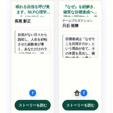
眠れる自信を呼び覚
『なぜ』を紐解き、
ます、NLP心理学×
確実な目標達成へ。
ライフデザイン
理由が明確なら、道
長尾 影正
チームプロダクション
は開け…
只石 裕輝
自信がない日々から
目標達成は「なぜそ
脱却し、人生を好転
こを目指すのか」と
させた経験者が導
いう理由が全て。そ
く、あなただけのラ
の本質を見出し、確
イフデザイン。NLP
実に達成へと導くプ
心理学を活用し、内
ロフェッショナル。
なる力を引き出し、
個人からグループま
共に成長するコミュ
で、価値ある目標の
ニティで、新たな…
実現をサポートし…
ストーリーを読む
ストーリーを読む