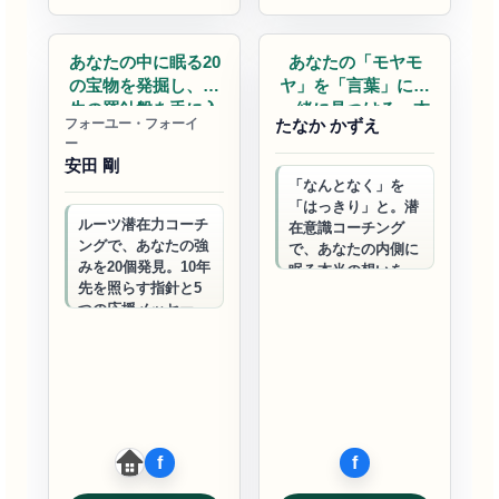
自己実現
コーチング
あなたの中に眠る20
あなたの「モヤモ
の宝物を発掘し、人
ヤ」を「言葉」に。
生の羅針盤を手に入
一緒に見つける、本
フォーユー・フォーイ
たなか かずえ
れる
当の想…
ー
安田 剛
「なんとなく」を
「はっきり」と。潜
ルーツ潜在力コーチ
在意識コーチング
ングで、あなたの強
で、あなたの内側に
みを20個発見。10年
眠る本当の想いを言
先を照らす指針と5
葉にしていきます。
つの応援メッセージ
一人ひとりの気づき
で、迷いを確信に変
に寄り添い、あなた
え、揺るぎない自分
らしい一歩を一緒に
を見つけ出します。
見…