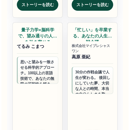
ストーリーを読む
ストーリーを読む
自己実現
自己実現
量子力学×脳科学
「忙しい」を卒業す
で、望み通りの人生
る、あなたの人生作
を引き寄せる
戦会議
てるみ こまつ
株式会社マイプレシャス
ワン
高原 亜紀
思いと望みを一致さ
せる科学的アプロー
30分の作戦会議で人
チ。100以上の言語
生が変わる。 後回し
技術で、あなたの無
にしていた夢、大切
限の可能性を解き放
な人との時間、本当
ち、理想の未来へと
の自分らしさを取り
導きます。
戻す。 あなたの「や
りたい」を実現する
伴走者。