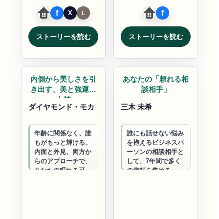
ストーリーを読む
ストーリーを読む
自己実現
コーチング
内側から美しさを引
あなたの「頼れる相
き出す、美と強運の
談相手」
女神
ダイヤモンド・モカ
三木 未希
年齢に関係なく、誰
誰にも話せない悩み
もがもっと輝ける。
を抱えるビジネスパ
内面と外見、両方か
ーソンの相談相手と
らのアプローチで、
して、7年間で多く
あなたの眠れる可能
の信頼を集める。相
性を解き放ちます。
手の幸せに寄り添
さとう式リンパケア
い、新しい視点と具
×情報空間×引き寄せ
体的な解決策を提供
の法則で…
する、幸せ探しと
心…