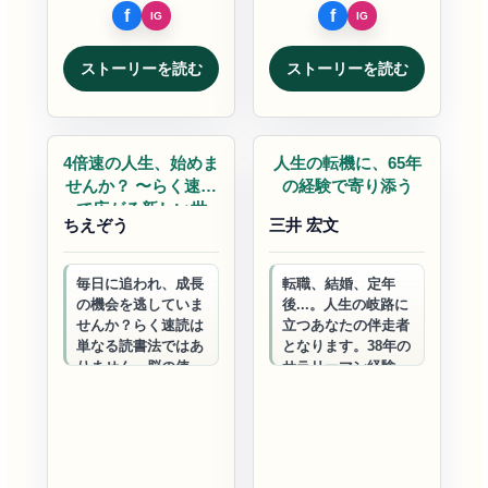
ストーリーを読む
ストーリーを読む
自己実現
自己実現
4倍速の人生、始めま
人生の転機に、65年
せんか？ 〜らく速読
の経験で寄り添う
で広がる新しい世
ちえぞう
三井 宏文
界〜
毎日に追われ、成長
転職、結婚、定年
の機会を逃していま
後...。人生の岐路に
せんか？らく速読は
立つあなたの伴走者
単なる読書法ではあ
となります。38年の
りません。脳の使い
サラリーマン経験と
方を変え、人生の可
起業の知恵を活か
能性を広げる鍵なの
し、あなたらしい未
です。
来への一歩を共に踏
み出しましょう…