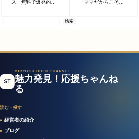
ス、無料で爆発的に
「ママだからこそ」
加速！魅力発見！応
に変える場所
援LIVE、掲載者限定
検索
オファー
MIRYOKU OUEN CHANNEL
魅力発見！応援ちゃんね
ST
る
読む・探す
経営者の紹介
ブログ