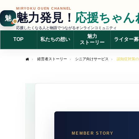
MIRYOKU OUEN CHANNEL
魅力発見！
応援ちゃん
魅
応援したくなる人と物語でつながるオンラインコミュニティ
魅力
TOP
私たちの想い
ライター募
ストーリー
経営者ストーリー
シニア向けサービス
認知症対策の
Home