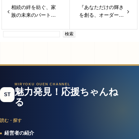
相続の絆を紡ぐ、家
『あなただけの輝き
族の未来のパートナ
を創る、オーダーメ
ー
イドアクセサリー』
検索
MIRYOKU OUEN CHANNEL
魅力発見！応援ちゃんね
ST
る
読む・探す
経営者の紹介