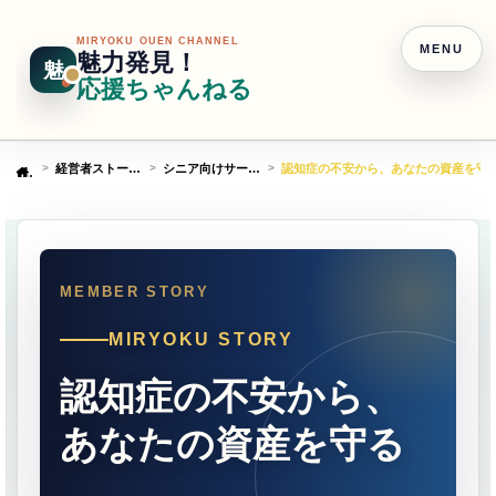
MIRYOKU OUEN CHANNEL
MENU
魅力発見！
魅
応援ちゃんねる
経営者ストーリー
シニア向けサービス
認知症の不安から、あなたの資産を守
Home
MIRYOKU STORY
認知症の不安から、
あなたの資産を守る