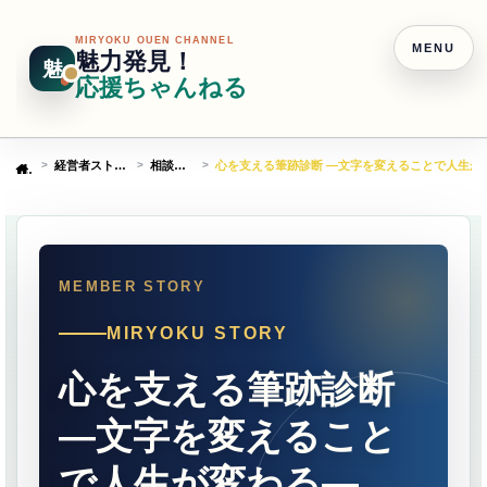
MIRYOKU OUEN CHANNEL
MENU
魅力発見！
魅
応援ちゃんねる
経営者ストーリー
相談・診断
心を支える筆跡診断 ―文字を変えることで人生が
Home
MIRYOKU STORY
心を支える筆跡診断
―文字を変えること
で人生が変わる―