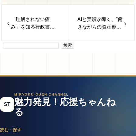
「理解されない痛
AIと実績が導く、"働
み」を知る行政書士
きながらの資産形
鮫島多美子
成"の新常識
検索
MIRYOKU OUEN CHANNEL
魅力発見！応援ちゃんね
ST
る
読む・探す