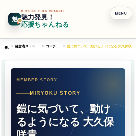
MIRYOKU OUEN CHANNEL
MENU
魅力発見！
魅
応援ちゃんねる
経営者ストーリー
コーチング
鎧に気づいて、動けるようになる 大久保咲貴
Home
MIRYOKU STORY
鎧に気づいて、動け
るようになる 大久保
咲貴