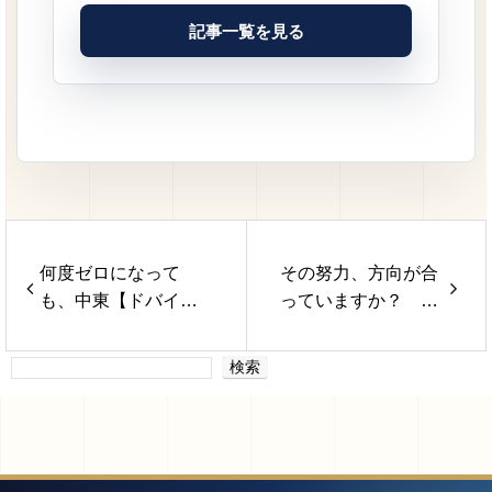
記事一覧を見る
何度ゼロになって
その努力、方向が合
も、中東【ドバイ・
っていますか？ 株
サウジアラビア】を
式会社ファクトミッ
選んだ理由ー田口修
クスメソッド 野口
検索
一郎－
史織