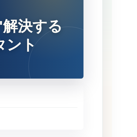
"解決する
タント